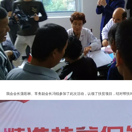
我会会长蒲彩林、常务副会长冯锐参加了此次活动，认领了扶贫项目，结对帮扶对