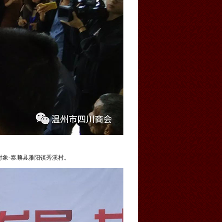
象-泰顺县雅阳镇秀溪村。