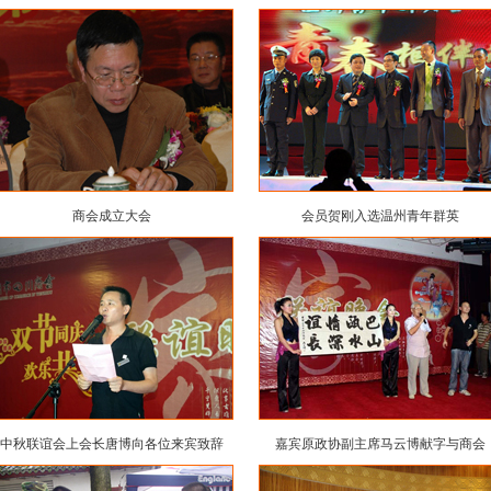
商会成立大会
会员贺刚入选温州青年群英
中秋联谊会上会长唐博向各位来宾致辞
嘉宾原政协副主席马云博献字与商会