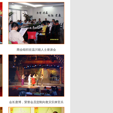
商会组织在温川籍人士座谈会
会长唐博，荣誉会员贺刚向救灾归来官兵