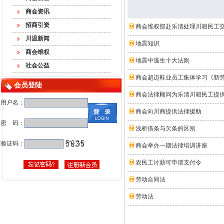
商会资讯
招商引资
商会维权部赴乐清处理川籍民工
川温新闻
地震知识
商会维权
地震中逃生十大法则
社会公益
商会超迈鞋业员工集体学习《新
会员登陆
商会法律顾问为乐清川籍民工提
用户名：
商会向川商提供法律援助
密 码：
浅析借条与欠条的区别
验证码：
商会举办一期法律培训讲座
农民工讨薪可申请支付令
劳动合同法
劳动法