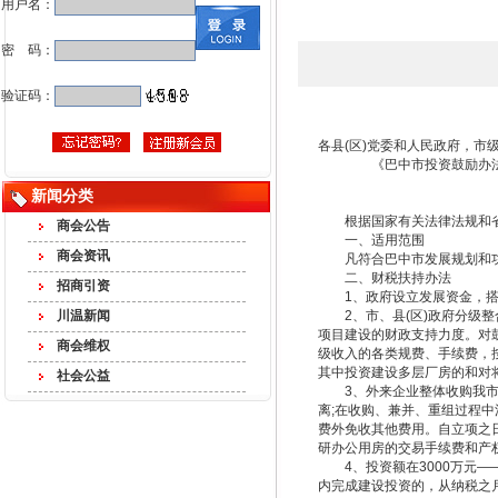
用户名：
密 码：
验证码：
各县(区)党委和人民政府，市
《巴中市投资鼓励办法》已
新闻分类
根据国家有关法律法规和省
商会公告
一、适用范围
商会资讯
凡符合巴中市发展规划和功能
二、财税扶持办法
招商引资
1、政府设立发展资金，搭建
川温新闻
2、市、县(区)政府分级整
项目建设的财政支持力度。对
商会维权
级收入的各类规费、手续费，按
其中投资建设多层厂房的和对
社会公益
3、外来企业整体收购我市国
离;在收购、兼并、重组过程
费外免收其他费用。自立项之
研办公用房的交易手续费和产
4、投资额在3000万元——
内完成建设投资的，从纳税之