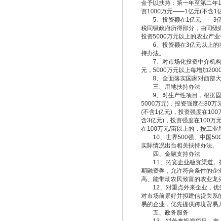
金予以扶持：第一年至第二年10
资1000万元——1亿元(不含
5、投资额在1亿元——3亿
税同级政府所得部分，由同级财
投资5000万元以上的农业产
6、投资额在3亿元以上的项
持办法。
7、对市场化投资中介机构、
元，5000万元以上每增加20
8、全面落实国家对西部大
三、用地扶持办法
9、对生产性项目，根据固定资
5000万元)，投资强度在80
(不含1亿元)，投资强度在10
含3亿元)，投资强度在100
在100万元/亩以上的，按工
10、世界500强、中国5
实际情况出台相关扶持办法。
四、金融支持办法
11、拓宽企业融资渠道。指
期融资券，允许符合条件的企
高、能带动农民致富的农业龙
12、对重点外来企业，优先
对市场前景好并拟建信贷关系
易的企业，优先提供跨境贸易
五、政务服务