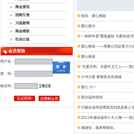
商会资讯
招商引资
简讯：爱心救助
川温新闻
爱心接力
商会维权
一则跨年度“紧急援助 为爱祈福”
社会公益
爱心救助 ——用爱心托起青川小
会员登陆
爱心报道
用户名：
“关爱文明、关爱环卫工人——我
密 码：
小书大爱 暑期安全传满城
验证码：
爱心 六一
我为温州添绿
川籍在温州优秀团员刘杰及家人当选
2011年感动温州十大人物——四
感谢你，我来帮助你。