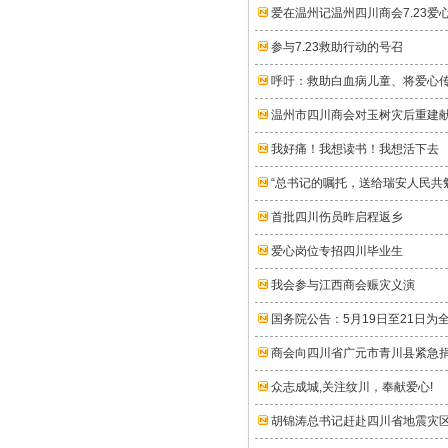
爱在温州记温州四川商会7.23爱
参与7.23救助行动的号召
呼吁：救助白血病儿童、将爱心
温州市四川商会对玉树灾后重建
我好痛！我想读书！我想活下去
“总书记的嘱托，送给瑞安人民共
首批四川伤员昨启程返乡
爱心岗位专招四川毕业生
我会参与江西商会赈灾义演
国务院公告：5月19日至21日为
商会向四川省广元市青川县紧急捐
众志成城,关注纹川，奉献爱心!
胡锦涛总书记赶赴四川省地震灾